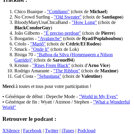
Chico Buarque -
"Cotidiano"
(choix de
Michael
)
No Crowd Surfing -
"Old Sweater"
(choix de
Santiagoo
)
BloodyMaryUnaChicaBand -
"How Long"
(choix de
BlackCondorGuy
)
João Gilberto -
"É preciso perdoar"
(choix de
Pierre
)
Boogarins -
"Avalanche"
(choix de
Ryad/Poplaboubou
)
Criolo -
"Mariô"
(choix de
Cédric/El Rodeo
)
Smack -
"Onde li"
(choix de Lok)
Bixiga 70 -
"Balboa da Silva (Homenagem a Nilson
Garrido)"
(choix de
Sarouel94
)
Krisiun -
"Rises From Black"
(choix d'
Arno Vice
)
Rodrigo Amarante -
"The Ribbon"
(choix de
Maxime
)
Gal Costa -
"Sebastiana"
(choix de
Valentine
)
Merci
à toutes et tous pour votre participation !
• Générique de début : Depeche Mode -
"World in My Eyes"
• Générique de fin : Wyatt / Atzmon / Stephen -
"What a Wonderful
World"
Retrouver le podcast :
XSilence
|
Facebook
|
Twitter
|
iTunes
|
Podcloud