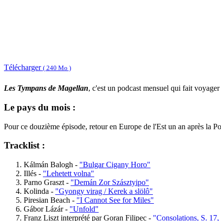
Télécharger
( 240 Mo )
Les Tympans de Magellan
, c'est un podcast mensuel qui fait voyage
Le pays du mois :
Pour ce douzième épisode, retour en Europe de l'Est un an après la
Tracklist :
Kálmán Balogh -
"Bulgar Cigany Horo"
Illés -
"Lehetett volna"
Parno Graszt -
"Demán Zor Szásztyipo"
Kolinda -
"Gyongy virag / Kerek a slölô"
Piresian Beach -
"I Cannot See for Miles"
Gábor Lázár -
"Unfold"
Franz Liszt interprété par Goran Filipec -
"Consolations, S. 17