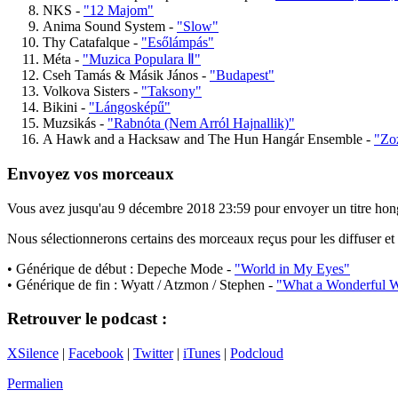
NKS -
"12 Majom"
Anima Sound System -
"Slow"
Thy Catafalque -
"Esőlámpás"
Méta -
"Muzica Populara Ⅱ"
Cseh Tamás & Másik János -
"Budapest"
Volkova Sisters -
"Taksony"
Bikini -
"Lángosképű"
Muzsikás -
"Rabnóta (Nem Arról Hajnallik)"
A Hawk and a Hacksaw and The Hun Hangár Ensemble -
"Zo
Envoyez vos morceaux
Vous avez jusqu'au 9 décembre 2018 23:59 pour envoyer un titre ho
Nous sélectionnerons certains des morceaux reçus pour les diffuser et 
• Générique de début : Depeche Mode -
"World in My Eyes"
• Générique de fin : Wyatt / Atzmon / Stephen -
"What a Wonderful W
Retrouver le podcast :
XSilence
|
Facebook
|
Twitter
|
iTunes
|
Podcloud
Permalien