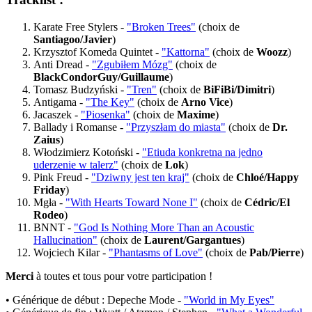
Karate Free Stylers -
"Broken Trees"
(choix de
Santiagoo/Javier
)
Krzysztof Komeda Quintet -
"Kattorna"
(choix de
Woozz
)
Anti Dread -
"Zgubiłem Mózg"
(choix de
BlackCondorGuy/Guillaume
)
Tomasz Budzyński -
"Tren"
(choix de
BiFiBi/Dimitri
)
Antigama -
"The Key"
(choix de
Arno Vice
)
Jacaszek -
"Piosenka"
(choix de
Maxime
)
Ballady i Romanse -
"Przyszłam do miasta"
(choix de
Dr.
Zaius
)
Włodzimierz Kotoński -
"Etiuda konkretna na jedno
uderzenie w talerz"
(choix de
Lok
)
Pink Freud -
"Dziwny jest ten kraj"
(choix de
Chloé/Happy
Friday
)
Mgła -
"With Hearts Toward None I"
(choix de
Cédric/El
Rodeo
)
BNNT -
"God Is Nothing More Than an Acoustic
Hallucination"
(choix de
Laurent/Gargantues
)
Wojciech Kilar -
"Phantasms of Love"
(choix de
Pab/Pierre
)
Merci
à toutes et tous pour votre participation !
• Générique de début : Depeche Mode -
"World in My Eyes"