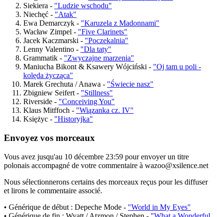
Siekiera -
"Ludzie wschodu"
Niechęć -
"Atak"
Ewa Demarczyk -
"Karuzela z Madonnami"
Wacław Zimpel -
"Five Clarinets"
Jacek Kaczmarski -
"Poczekalnia"
Lenny Valentino -
"Dla taty"
Grammatik -
"Zwyczajne marzenia"
Maniucha Bikont & Ksawery Wójciński -
"Oj tam u poli -
kolęda życząca"
Marek Grechuta / Anawa -
"Świecie nasz"
Zbigniew Seifert -
"Stillness"
Riverside -
"Conceiving You"
Klaus Mitffoch -
"Wiązanka cz. IV"
Księżyc -
"Historyjka"
Envoyez vos morceaux
Vous avez jusqu'au 10 décembre 23:59 pour envoyer un titre
polonais accompagné de votre commentaire à wazoo@xsilence.net
Nous sélectionnerons certains des morceaux reçus pour les diffuser
et lirons le commentaire associé.
• Générique de début : Depeche Mode -
"World in My Eyes"
• Générique de fin : Wyatt / Atzmon / Stephen -
"What a Wonderful