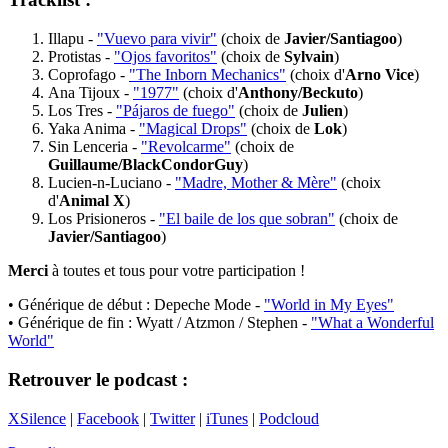
Illapu -
"Vuevo para vivir"
(choix de
Javier/Santiagoo
)
Protistas -
"Ojos favoritos"
(choix de
Sylvain
)
Coprofago -
"The Inborn Mechanics"
(choix d'
Arno Vice
)
Ana Tijoux -
"1977"
(choix d'
Anthony/Beckuto
)
Los Tres -
"Pájaros de fuego"
(choix de
Julien
)
Yaka Anima -
"Magical Drops"
(choix de
Lok
)
Sin Lenceria -
"Revolcarme"
(choix de
Guillaume/BlackCondorGuy
)
Lucien-n-Luciano -
"Madre, Mother & Mère"
(choix
d'
Animal X
)
Los Prisioneros -
"El baile de los que sobran"
(choix de
Javier/Santiagoo
)
Merci
à toutes et tous pour votre participation !
• Générique de début : Depeche Mode -
"World in My Eyes"
• Générique de fin : Wyatt / Atzmon / Stephen -
"What a Wonderful
World"
Retrouver le podcast :
XSilence
|
Facebook
|
Twitter
|
iTunes
|
Podcloud