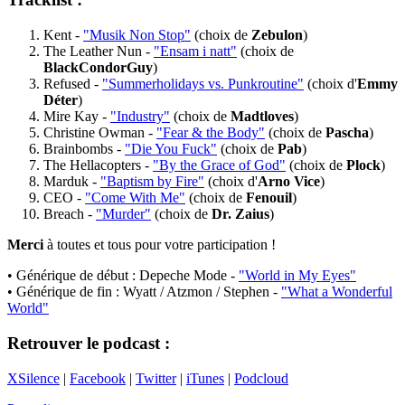
Kent -
"Musik Non Stop"
(choix de
Zebulon
)
The Leather Nun -
"Ensam i natt"
(choix de
BlackCondorGuy
)
Refused -
"Summerholidays vs. Punkroutine"
(choix d'
Emmy
Déter
)
Mire Kay -
"Industry"
(choix de
Madtloves
)
Christine Owman -
"Fear & the Body"
(choix de
Pascha
)
Brainbombs -
"Die You Fuck"
(choix de
Pab
)
The Hellacopters -
"By the Grace of God"
(choix de
Plock
)
Marduk -
"Baptism by Fire"
(choix d'
Arno Vice
)
CEO -
"Come With Me"
(choix de
Fenouil
)
Breach -
"Murder"
(choix de
Dr. Zaius
)
Merci
à toutes et tous pour votre participation !
• Générique de début : Depeche Mode -
"World in My Eyes"
• Générique de fin : Wyatt / Atzmon / Stephen -
"What a Wonderful
World"
Retrouver le podcast :
XSilence
|
Facebook
|
Twitter
|
iTunes
|
Podcloud