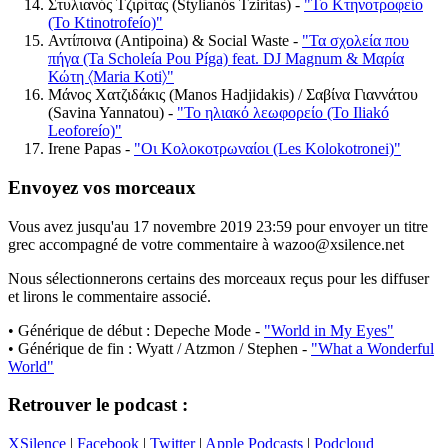
Στυλιανός Τζιρίτας (Stylianós Tzirítas) -
"Το Κτηνοτροφείο
(To Ktinotrofeío)"
Αντίποινα (Antipoina) & Social Waste -
"Τα σχολεία που
πήγα (Ta Scholeía Pou Píga) feat. DJ Magnum & Μαρία
Κώτη 〈Maria Koti〉"
Μάνος Χατζιδάκις (Manos Hadjidakis) / Σαβίνα Γιαννάτου
(Savina Yannatou) -
"Το ηλιακό λεωφορείο (To Iliakó
Leoforeío)"
Irene Papas -
"Οι Κολοκοτρωναίοι (Les Kolokotronei)"
Envoyez vos morceaux
Vous avez jusqu'au 17 novembre 2019 23:59 pour envoyer un titre
grec accompagné de votre commentaire à wazoo@xsilence.net
Nous sélectionnerons certains des morceaux reçus pour les diffuser
et lirons le commentaire associé.
• Générique de début : Depeche Mode -
"World in My Eyes"
• Générique de fin : Wyatt / Atzmon / Stephen -
"What a Wonderful
World"
Retrouver le podcast :
XSilence
|
Facebook
|
Twitter
|
Apple Podcasts
|
Podcloud