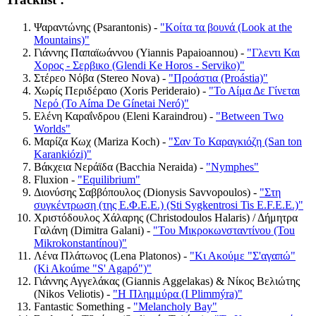
Ψαραντώνης (Psarantonis) -
"Κοίτα τα βουνά (Look at the
Mountains)"
Γιάννης Παπαϊωάννου (Yiannis Papaioannou) -
"Γλεντι Και
Χορος - Σερβικο (Glendi Ke Horos - Serviko)"
Στέρεο Νόβα (Stereo Nova) -
"Προάστια (Proástia)"
Χωρίς Περιδέραιο (Xoris Perideraio) -
"Το Αίμα Δε Γίνεται
Νερό (To Aíma De Gínetai Neró)"
Ελένη Καραΐνδρου (Eleni Karaindrou) -
"Between Two
Worlds"
Μαρίζα Κωχ (Mariza Koch) -
"Σαν Το Καραγκιόζη (San ton
Karankiózi)"
Βάκχεια Νεράϊδα (Bacchia Neraida) -
"Nymphes"
Fluxion -
"Equilibrium"
Διονύσης Σαββόπουλος (Dionysis Savvopoulos) -
"Στη
συγκέντρωση (της Ε.Φ.Ε.Ε.) (Sti Sygkentrosi Tis E.F.E.E.)"
Χριστόδουλος Χάλαρης (Christodoulos Halaris) / Δήμητρα
Γαλάνη (Dimitra Galani) -
"Του Μικροκωνσταντίνου (Tou
Mikrokonstantínou)"
Λένα Πλάτωνος (Lena Platonos) -
"Κι Ακούμε "Σ'αγαπώ"
(Ki Akoúme "S' Agapó")"
Γιάννης Αγγελάκας (Giannis Aggelakas) & Νίκος Βελιώτης
(Nikos Veliotis) -
"Η Πλημμύρα (I Plimmýra)"
Fantastic Something -
"Melancholy Bay"