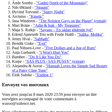
Ánde Somby -
"Gadni (Spirit of the Mountain)"
Nils Økland -
"Straum"
Øyvind Torvund -
"Starry Night"
Arcturus -
"Kinetic"
Jana Winderen -
"The Noisiest Guys on the Planet" (extrait)
Mari Boine -
"Adin & Isak - My Treasures"
Maja S. Ratkje -
"Sayago – En sådan glidende lyd"
Erlend Apneseth Trio with Frode Haltli -
"Salika, Molika"
Jenny Hval -
"Sabbath"
Bendik Giske -
"Exit"
Paal Nilssen-Love -
"Five Dollars and a Jug of Rum"
Anja Garbarek -
"I Won't Hurt You"
Bambee -
"Do It Like You Do"
Karpe -
"SAS PLUS / SAS PUSSY" (extrait)
Alejandra & Aeron -
"Hannah Loves the Simple Sad Beauty
of a Patsy Cline Tune"
Eirik Suhrke -
"Ending 1"
Envoyez vos morceaux
Vous avez jusqu'au 8 mars 2020 23:59 pour envoyer un titre
norvégien accompagné de votre commentaire à
wazoo@xsilence.net.
Nous sélectionnerons certains des morceaux reçus pour les diffuser