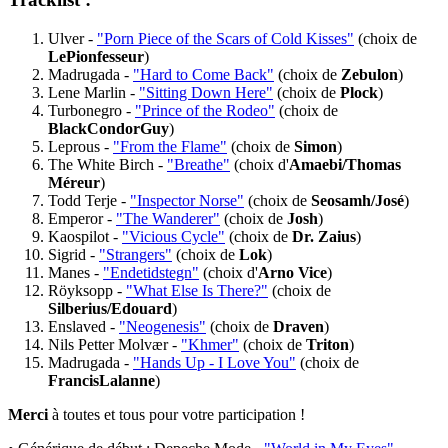
Ulver -
"Porn Piece of the Scars of Cold Kisses"
(choix de
LePionfesseur
)
Madrugada -
"Hard to Come Back"
(choix de
Zebulon
)
Lene Marlin -
"Sitting Down Here"
(choix de
Plock
)
Turbonegro -
"Prince of the Rodeo"
(choix de
BlackCondorGuy
)
Leprous -
"From the Flame"
(choix de
Simon
)
The White Birch -
"Breathe"
(choix d'
Amaebi/Thomas
Méreur
)
Todd Terje -
"Inspector Norse"
(choix de
Seosamh/José
)
Emperor -
"The Wanderer"
(choix de
Josh
)
Kaospilot -
"Vicious Cycle"
(choix de
Dr. Zaius
)
Sigrid -
"Strangers"
(choix de
Lok
)
Manes -
"Endetidstegn"
(choix d'
Arno Vice
)
Röyksopp -
"What Else Is There?"
(choix de
Silberius/Edouard
)
Enslaved -
"Neogenesis"
(choix de
Draven
)
Nils Petter Molvær -
"Khmer"
(choix de
Triton
)
Madrugada -
"Hands Up - I Love You"
(choix de
FrancisLalanne
)
Merci
à toutes et tous pour votre participation !