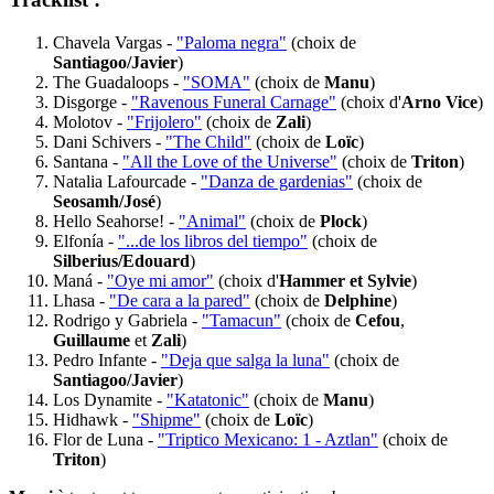
Chavela Vargas -
"Paloma negra"
(choix de
Santiagoo/Javier
)
The Guadaloops -
"SOMA"
(choix de
Manu
)
Disgorge -
"Ravenous Funeral Carnage"
(choix d'
Arno Vice
)
Molotov -
"Frijolero"
(choix de
Zali
)
Dani Schivers -
"The Child"
(choix de
Loïc
)
Santana -
"All the Love of the Universe"
(choix de
Triton
)
Natalia Lafourcade -
"Danza de gardenias"
(choix de
Seosamh/José
)
Hello Seahorse! -
"Animal"
(choix de
Plock
)
Elfonía -
"...de los libros del tiempo"
(choix de
Silberius/Edouard
)
Maná -
"Oye mi amor"
(choix d'
Hammer et Sylvie
)
Lhasa -
"De cara a la pared"
(choix de
Delphine
)
Rodrigo y Gabriela -
"Tamacun"
(choix de
Cefou
,
Guillaume
et
Zali
)
Pedro Infante -
"Deja que salga la luna"
(choix de
Santiagoo/Javier
)
Los Dynamite -
"Katatonic"
(choix de
Manu
)
Hidhawk -
"Shipme"
(choix de
Loïc
)
Flor de Luna -
"Triptico Mexicano: 1 - Aztlan"
(choix de
Triton
)