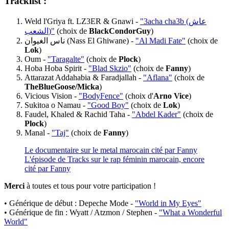
Tracklist :
Weld l'Griya ft. LZ3ER & Gnawi -
"3acha cha3b (عاش
الشعب)"
(choix de
BlackCondorGuy
)
ناس الغيوان (Nass El Ghiwane) -
"Al Madi Fate"
(choix de
Lok
)
Oum -
"Taragalte"
(choix de
Plock
)
Hoba Hoba Spirit -
"Blad Skzio"
(choix de
Fanny
)
Attarazat Addahabia & Faradjallah -
"Aflana"
(choix de
TheBlueGoose/Micka
)
Vicious Vision -
"BodyFence"
(choix d'
Arno Vice
)
Sukitoa o Namau -
"Good Boy"
(choix de
Lok
)
Faudel, Khaled & Rachid Taha -
"Abdel Kader"
(choix de
Plock
)
Manal -
"Taj"
(choix de
Fanny
)
Le documentaire sur le metal marocain cité par Fanny
L'épisode de Tracks sur le rap féminin marocain, encore
cité par Fanny
Merci
à toutes et tous pour votre participation !
• Générique de début : Depeche Mode -
"World in My Eyes"
• Générique de fin : Wyatt / Atzmon / Stephen -
"What a Wonderful
World"